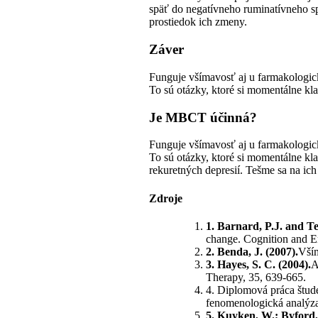
späť do negatívneho ruminatívneho s
prostiedok ich zmeny.
Záver
Funguje všímavosť aj u farmakologick
To sú otázky, ktoré si momentálne kl
Je MBCT účinná?
Funguje všímavosť aj u farmakologick
To sú otázky, ktoré si momentálne kl
rekuretných depresií. Tešme sa na ich
Zdroje
1. Barnard, P.J. and Te
change. Cognition and E
2. Benda, J. (2007).
Vším
3. Hayes, S. C. (2004).
A
Therapy, 35, 639-665.
4. Diplomová práca štud
fenomenologická analýza 
5. Kuyken, W.; Byford, S