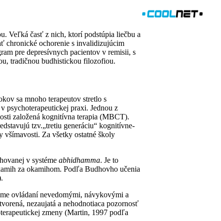
u. Veľká časť z nich, ktorí podstúpia liečbu a
ať chronické ochorenie s invalidizujúcim
ram pre depresívnych pacientov v remisii, s
u, tradičnou budhistickou filozofiou.
okov sa mnoho terapeutov stretlo s
v psychoterapeutickej praxi. Jednou z
vosti založená kognitívna terapia (MBCT).
dstavujú tzv.„tretiu generáciu“ kognitívne-
 všímavosti. Za všetky ostatné školy
chovanej v systéme
abhidhamma
. Je to
 okamih za okamihom. Podľa Budhovho učenia
).
y sme ovládaní nevedomými, návykovými a
tvorená, nezaujatá a nehodnotiaca pozornosť
oterapeutickej zmeny (Martin, 1997 podľa