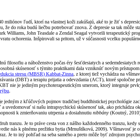
miliónov ľudí, ktorí na vlastnej koži zakúšajú, aké to je žiť s depresio
ncu, že do roka budú liečbu potrebovať znova. Z depresie sa tak môže st
rk Williams, John Teasdale a Zendal Seagal vytvorili terapeutický prog
ratu ochorenia. Inšpirovali sa pritom, už v súčasnosti vcelku populárno
ú filosofiu a náboženstvo počas éry šesťdesiatych a sedemdesiatych r
 osobná skúsenosť s týmito praktikami dala vzniknúť novým prístupom 
redukcia stresu (MBSR) Kabbat-Zinna
, z ktorej tiež vychádza na všíma
ávania (DBT) a terapiu prijatia a odevzdania (ACT), ktoré spoločne pre
 KBT nie je jediným psychoterapeutickým smerom, ktorý integruje prvky
Frýbu
.
 je jedným z kľúčových pojmov tradičnej buddhistickej psychológie za
ť a uvedomovať si našu intrapsychickú skúsenosť tak, ako prichádza
chopnosti k zmierňovaniu utrpenia a dosiahnutiu
nibbány
(Koutný, 2010
ruh tranzu. Je to práve cesta von z nášho každodenného tranzu, ked
edie nás k plnému prežitku bytia (Mrnuštíková, 2009). Všímavosť je o
eraz. Je to iný pohľad na seba samého a preto môže byť zdrojom psych