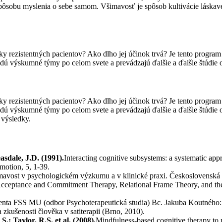
pôsobu myslenia o sebe samom. Všimavosť je spôsob kultivácie láskavé
y rezistentných pacientov? Ako dlho jej účinok trvá? Je tento progr
adú výskumné týmy po celom svete a prevádzajú ďalšie a ďalšie štúdie
y rezistentných pacientov? Ako dlho jej účinok trvá? Je tento progr
adú výskumné týmy po celom svete a prevádzajú ďalšie a ďalšie štúdie
 výsledky.
asdale, J.D. (1991).
Interacting cognitive subsystems: a systematic appr
motion, 5, 1-39.
avost v psychologickém výzkumu a v klinické praxi. Československá p
cceptance and Commitment Therapy, Relational Frame Theory, and the 
enta FSS MU (odbor Psychoterapeutická studia) Bc. Jakuba Koutného: V
zkušenosti člověka v satiterapii (Brno, 2010).
.; Taylor, R.S. et al. (2008).
Mindfulness-based cognitive therapy to p