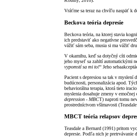
Koutný, 2010).
Vráťme sa teraz na chvíľu naspäť k d
Beckova teória depresie
Beckova teória, na ktorej stavia kog
ich predstaviť ako negatívne presved
vážiť sám seba, musia si ma vážiť dru
V okamihu, keď sa dotyčný cíti odmie
jeho myseľ sa zahltí automatickými 
vypomstí sa mi to!
“ Jeho sebaakceptác
Pacient s depresiou sa tak v myslení 
budúcnosti, personalizácia apod. Týc
behaviorálna terapia, ktorá tieto ir
myslenia dosahuje zmeny v emočnej ob
depression - MBC
T) naproti tomu ne
prostredníctvom všímavosti (Teasdale
MBCT teória relapsov depres
Teasdale a Bernard (1991) pritom vyc
depresie. Podľa nich je pretrvávanie