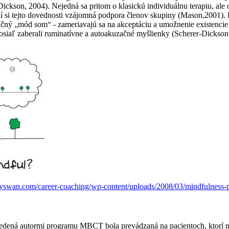
ickson, 2004). Nejedná sa pritom o klasickú individuálnu terapiu, ale 
ní si tejto dovednosti vzájomná podpora členov skupiny (Mason,2001).
ný „mód som“ - zameriavajú sa na akceptáciu a umožnenie existencie 
osiaľ zaberali ruminatívne a autoakuzačné myšlienky (Scherer-Dickson
yswan.com/career-coaching/wp-content/uploads/2008/03/mindfulness-p
 vedená autormi programu MBCT bola prevádzaná na pacientoch, ktorí m