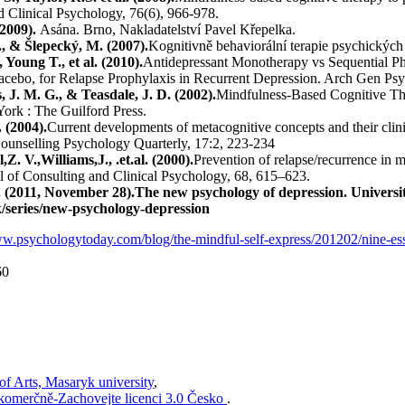
d Clinical Psychology, 76(6), 966-978.
(2009).
Asána. Brno, Nakladatelství Pavel Křepelka.
., & Šlepecký, M. (2007).
Kognitivně behaviorální terapie psychických 
, Young T., et al. (2010).
Antidepressant Monotherapy vs Sequential P
acebo, for Relapse Prophylaxis in Recurrent Depression. Arch Gen Psy
s, J. M. G., & Teasdale, J. D. (2002).
Mindfulness-Based Cognitive The
ork : The Guilford Press.
 (2004).
Current developments of metacognitive concepts and their clini
Counselling Psychology Quarterly, 17:2, 223-234
,Z. V.,Williams,J., .et.al. (2000).
Prevention of relapse/recurrence in 
al of Consulting and Clinical Psychology, 68, 615–623.
). (2011, November 28).The new psychology of depression. Universi
k/series/new-psychology-depression
ww.psychologytoday.com/blog/the-mindful-self-express/201202/nine-esse
60
of Arts, Masaryk university
,
komerčně-Zachovejte licenci 3.0 Česko
.