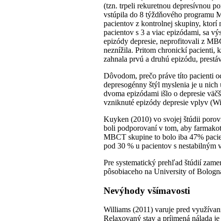
(tzn. trpeli rekuretnou depresívnou
vstúpila do 8 týždňového programu 
pacientov z kontrolnej skupiny, ktorí
pacientov s 3 a viac epizódami, sa vý
epizódy depresie, neprofitovali z MBC
neznížila. Pritom chronickí pacienti, 
zahnala prvú a druhú epizódu, prestá
Dôvodom, prečo práve títo pacienti o
depresogénny štýl myslenia je u nic
dvoma epizódami išlo o depresie väč
vzniknuté epizódy depresie vplyv (Wi
Kuyken (2010) vo svojej štúdii porovn
boli podporovaní v tom, aby farmako
MBCT skupine to bolo iba 47% pacie
pod 30 % u pacientov s nestabilným 
Pre systematický prehľad štúdií za
pôsobiaceho na University of Bologn
Nevýhody všímavosti
Williams (2011) varuje pred využívan
Relaxovaný stav a príjmená nálada je