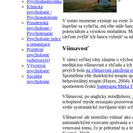
0
Psychodiagnostika
Klinická
psychologie /
Psychopatologie
V tomto momente existuje na svete 340 
Poradenská
úspešne sa vyliečia, má ešte stále ša
psychologie /
potenciálom a vysokou mortalitou. Ma
Psychoterapie
cieľom zvýšiť ich šancu vyhnúť sa náv
Psychologie práce
a organizace
Všímavosť
Pozitivní
psychologie
V rámci veľkej vlny záujmu o východn
(seberozvoj)
meditáciou všímavosti a vhľadu a ich
Vývojová
prvých bola
na všímavosti založená 
psychologie
Spomeňme ešte dialektickú terapiu spr
Sociální
behaviorálnej terapie (Hayes, 2004).
psychologie
spomeniem českú
Satiterapiu Mirka 
Všímavost, po anglicky
mindfulness
,
schopnosť mysle nezaujato pozorova
vedie systematické rozvíjanie tejto s
Všímavosť ale nemožno vnímať ako d
automatickými vzorcami správania a v
venovaná tomu, čo je prítomné tu a t