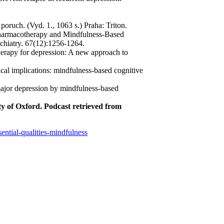
poruch. (Vyd. 1., 1063 s.) Praha: Triton.
harmacotherapy and Mindfulness-Based
chiatry. 67(12):1256-1264.
rapy for depression: A new approach to
cal implications: mindfulness-based cognitive
major depression by mindfulness-based
ty of Oxford. Podcast retrieved from
ntial-qualities-mindfulness