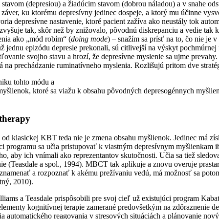
tavom (depresiou) a žiadúcim stavom (dobrou náladou) a v snahe odstrá
 záver, ku ktorému depresívny jedinec dospeje, a ktorý mu účinne vysve
voria depresívne nastavenie, ktoré pacient zažíva ako neustály tok aut
zvyšuje tak, skôr než by znižovalo, pôvodnú diskrepanciu a vedie tak k
lenia ako „mód robím“ (
doing mode
) – snažím sa prísť na to, čo nie je
už jednu epizódu depresie prekonali, sú citlivejší na výskyt pochmúrnej
etľovanie svojho stavu a hrozí, že depresívne myslenie sa ujme prevah
á na prechádzanie ruminatívneho myslenia. Rozlišujú pritom dve strat
niku tohto módu a
 myšlienok, ktoré sa viažu k obsahu pôvodných depresogénnych myšlien
 therapy
d klasickej KBT teda nie je zmena obsahu myšlienok. Jedinec má získ
níci programu sa učia pristupovať k vlastným depresívnym myšlienkam
ho, aby ich vnímali ako reprezentantov skutočnosti. Učia sa tiež sledov
enie (Teasdale a spol., 1994). MBCT tak aplikuje a znovu overuje prast
znamenať a rozpoznať k akému prežívaniu vedú, má možnosť sa potom 
tný, 2010).
liams a Teasdale prispôsobili pre svoj cieľ už existujúci program Kaba
elementy kognitívnej terapie zamerané predovšetkým na zdôraznenie de
ia automatického reagovania v stresových situáciách a plánovanie novýc