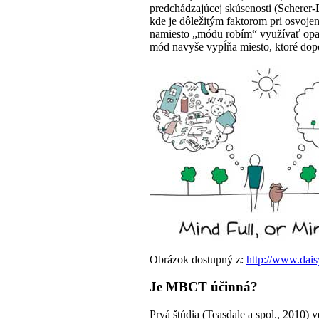
predchádzajúcej skúsenosti (Scherer-D
kde je dôležitým faktorom pri osvoje
namiesto „módu robím“ využívať opač
mód navyše vypĺňa miesto, ktoré dop
Obrázok dostupný z:
http://www.dais
Je MBCT účinná?
Prvá štúdia (Teasdale a spol., 2010)