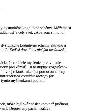
.
ruchy dysfunkčné kognitívne schémy. Môžeme si
budúcnosť a celý svet: „Aby som si mohol
o dysfunkčné kognitívne schémy aktivujú a
 nič! Keď si dovolím s niekým nesúhlasiť,
ácia, čiernobiele myslenie, predvídanie
iticky preskúmať. Tu nastupuje kognitívne-
ognitívnej rekonštrukcie) a pomocou zmeny
ulness-based cognitive therapy for
k týmto myšlienkam i pocitom
Beck, môže byť skôr následkom než príčinou
nkami. Depresívny pacient zažíva