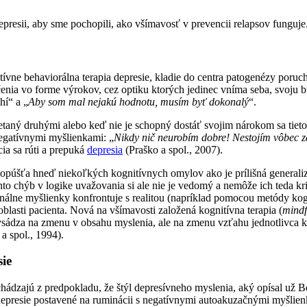
epresii, aby sme pochopili, ako všímavosť v prevencii relapsov funguje
nitívne behaviorálna terapia depresie, kladie do centra patogenézy po
čenia vo forme výrokov, cez optiku ktorých jedinec vníma seba, svoju 
hí“ a „
Aby som mal nejakú hodnotu, musím byť dokonalý
“.
taný druhými alebo keď nie je schopný dostáť svojim nárokom sa tiet
negatívnymi myšlienkami: „
Nikdy nič neurobím dobre! Nestojím vôbec za
ia sa rúti a prepuká
depresia
(Praško a spol., 2007).
dopúšťa hneď niekoľkých kognitívnych omylov ako je prílišná generaliz
hto chýb v logike uvažovania si ale nie je vedomý a nemôže ich teda kr
acionálne myšlienky konfrontuje s realitou (napríklad pomocou metódy k
lasti pacienta. Nová na všímavosti založená kognitívna terapia (
mindf
vsádza na zmenu v obsahu myslenia, ale na zmenu vzťahu jednotlivca 
 a spol., 1994).
ie
hádzajú z predpokladu, že štýl depresívneho myslenia, aký opísal už 
 depresie postavené na ruminácii s negatívnymi autoakuzačnými myšlie