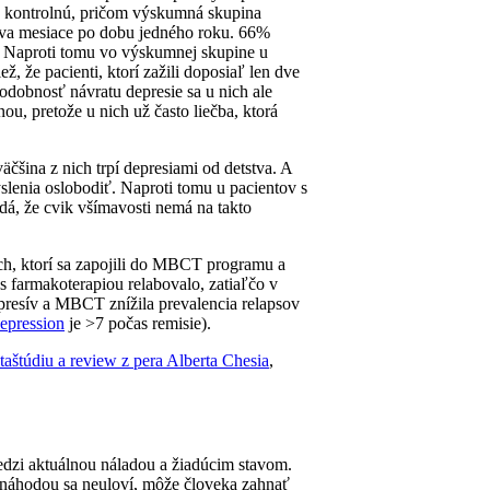
a kontrolnú, pričom výskumná skupina
dva mesiace po dobu jedného roku. 66%
ku. Naproti tomu vo výskumnej skupine u
, že pacienti, ktorí zažili doposiaľ len dve
odobnosť návratu depresie sa u nich ale
nou, pretože u nich už často liečba, ktorá
čšina z nich trpí depresiami od detstva. A
lenia oslobodiť. Naproti tomu u pacientov s
á, že cvik všímavosti nemá na takto
tých, ktorí sa zapojili do MBCT programu a
 farmakoterapiou relabovalo, zatiaľčo v
esív a MBCT znížila prevalencia relapsov
epression
je >7 počas remisie).
taštúdiu a review z pera Alberta Chesia
,
edzi aktuálnou náladou a žiadúcim stavom.
a náhodou sa neuloví, môže človeka zahnať