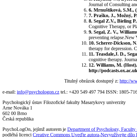
Journal of Consulting an
6. Mrnuštíková, S.M., 
7. Praško, J., Možný, P
8. Segal Z.V., Bieling P.
Cognitive Therapy, or Pl
9. Segal, Z. V., William
preventing relapse.New Y
10. Scherer-Dickson, N.
therapy for depression. 
11. Teasdale,J. D., Segal
cognitive therapy. Journ
12. Williams, M. (Host
http://podcasts.ox.ac.u
Titulný obrázok dostupný z:
http://w
e-mail:
info@psychologon.cz
tel.:
+420 549 497 794
ISSN:
1805-71
Psychologický ústav Filozofické fakulty Masarykovy univerzity
Arne Nováka 1
602 00 Brno
Česká republika
PsychoLogOn
, jejímž autorem je
Department of Psychology, Faculty 
podléhá licenci
Creative Commons Uveďte autora-Nevyužívejte dílo 