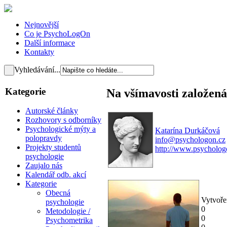
Nejnovější
Co je PsychoLogOn
Další informace
Kontakty
Vyhledávání...
Kategorie
Na všímavosti založená
Autorské články
Rozhovory s odborníky
Psychologické mýty a
Katarína Durkáčová
polopravdy
info@psychologon.cz
Projekty studentů
http://www.psycholog
psychologie
Zaujalo nás
Kalendář odb. akcí
Kategorie
Obecná
Vytvoře
psychologie
0
Metodologie /
0
Psychometrika