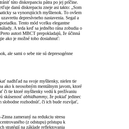
niť túto diskrepanciu pátra po jej príčine.
tľuje danú diskrepaciu zneje asi takto: „Som
omaticky sa vynorujúcich myšlienok. To ovšem
 uzavretiu depresívneho nastavenia. Segal a
 v poriadku. Tento mód vcelku elegantne
 nálady. A teda keď sa jedného rána zobudia o
y. Preto autori MBCT prepokladajú, že účinná
égie ako je možné toho dosiahnuť:
ok, ale sami o sebe nie sú depresogénne
ať nadhľad na svoje myšlienky, nielen tie
 iba ako k neosobným mentálnym javom, ktoré
ať či tie ktoré myšlienky vedú k prežívaniu
arú skúsenosť
abhidhammy
, že pokiaľ jedinec
slobodne rozhodnúť, či ich bude rozvíjať,
t-Zinna zameraný na redukciu stresu
centrovaného (z odstupu) prístupu k
h stratégií na základe reflektovania