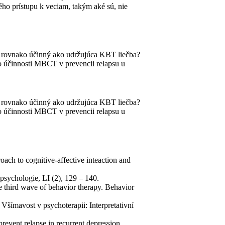
ho prístupu k veciam, takým aké sú, nie
am rovnako účinný ako udržujúca KBT liečba?
 o účinnosti MBCT v prevencii relapsu u
am rovnako účinný ako udržujúca KBT liečba?
 o účinnosti MBCT v prevencii relapsu u
oach to cognitive-affective inteaction and
sychologie, LI (2), 129 – 140.
third wave of behavior therapy. Behavior
šímavost v psychoterapii: Interpretativní
revent relapse in recurrent depression.