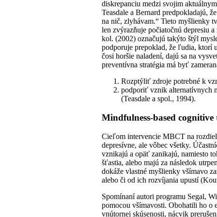
diskrepanciu medzi svojim aktuálnym s
Teasdale a Bernard predpokladajú, že
na nič, zlyhávam.“ Tieto myšlienky t
len zvýrazňuje počiatočnú depresiu a 
kol. (2002) označujú takýto štýl mys
podporuje prepoklad, že ľudia, ktorí 
čosi horšie naladení, dajú sa na vysv
preventívna stratégia má byť zameran
Rozptýliť zdroje potrebné k vz
podporiť vznik alternatívnych
(Teasdale a spol., 1994).
Mindfulness-based cognitive
Cieľom intervencie MBCT na rozdiel o
depresívne, ale vôbec všetky. Účast
vznikajú a opäť zanikajú, namiesto to
šťastia, alebo majú za následok utrp
dokáže vlastné myšlienky všímavo za
alebo či od ich rozvíjania upustí (Kou
Spomínaní autori programu Segal, Wil
pomocou všímavosti. Obohatili ho o 
vnútornej skúsenosti, nácvik prerušen