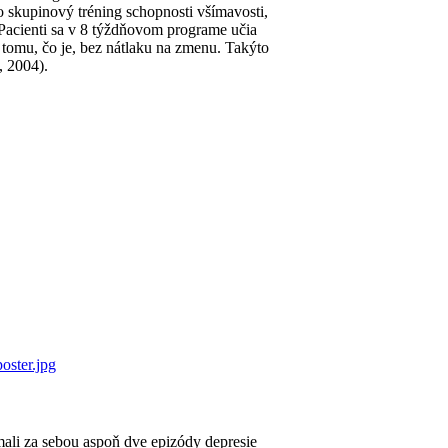
o skupinový tréning schopnosti všímavosti,
 Pacienti sa v 8 týždňovom programe učia
tomu, čo je, bez nátlaku na zmenu. Takýto
, 2004).
oster.jpg
ali za sebou aspoň dve epizódy depresie