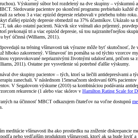
 poruchou). Výskumný súbor bol rozdelený na dve skupiny – výskumnú 
MBCT. Sledovanie pacientov po skončení programu prebiehalo každé 
 mali za sebou 3 a viac epizód depresie relabovali v priebehu tohto ro
skyt ďalšej epizódy depresie obmedzil na 37% účastníkov. Ukázalo sa tiež
T, tak ako ostatní pacienti. Nácvik síce vnímali ako príjemný, pravdep
ktorí prekonajú tri a viac epizód depresie, sú tou najzraniteľnejšou skupi
va byť účinná (Williams, 2011).
dpovedajú na tréning všímavosti tak výrazne môže byť skutočnosť, že vä
h už hlboko zakorenený. Všímavosť im pomáha sa od týchto vzorcov mys
šinou vyprovokované nepriaznivými životnými udalosťami, pričom sa zd
lliams, 2011). Ostatne pre vysvetlenie sú potrebné ďalšie výskumy.
ával dve skupiny pacientov – tých, ktorí sa liečili antidepresívami a 
terapiu zanechali. V následnom 15mesačnom sledovaní 60% pacientov s
ntov. V Segalovom výskume (2010) sa kombináciou podávania antidepr
vzorcom rekurencie (1 alebo viac skórov v
Hamilton Rating Scale for D
meraných na účinnosť MBCT odkazujem čitateľov na voľne dostupnú
me
a.
ím meditácie všímavosti iba ako prostiedku na zníženie diskrepancie m
 podľa neho vedľajším produktom všímavosti, ktorý ak sa bude loviť 