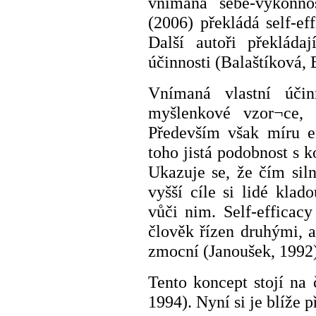
vnímaná sebe-výkonno
(2006) překládá self-ef
Další autoři překládaj
účinnosti (Balaštíková,
Vnímaná vlastní úči
myšlenkové vzor¬ce, j
Především však míru e
toho jistá podobnost s 
Ukazuje se, že čím siln
vyšší cíle si lidé klad
vůči nim. Self-efficac
člověk řízen druhými, a
zmocní (Janoušek, 1992)
Tento koncept stojí na 
1994). Nyní si je blíže 