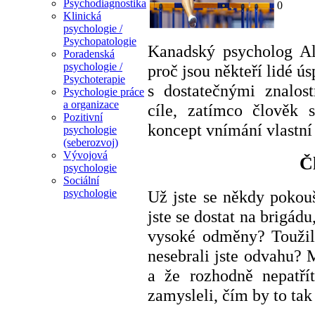
Psychodiagnostika
0
Klinická
psychologie /
Psychopatologie
Kanadský psycholog Alb
Poradenská
psychologie /
proč jsou někteří lidé ús
Psychoterapie
s dostatečnými znalos
Psychologie práce
a organizace
cíle, zatímco člověk 
Pozitivní
koncept vnímání vlastní 
psychologie
(seberozvoj)
Vývojová
Č
psychologie
Sociální
Už jste se někdy pokouš
psychologie
jste se dostat na brigád
vysoké odměny? Toužili 
nesebrali jste odvahu? 
a že rozhodně nepatří
zamysleli, čím by to ta