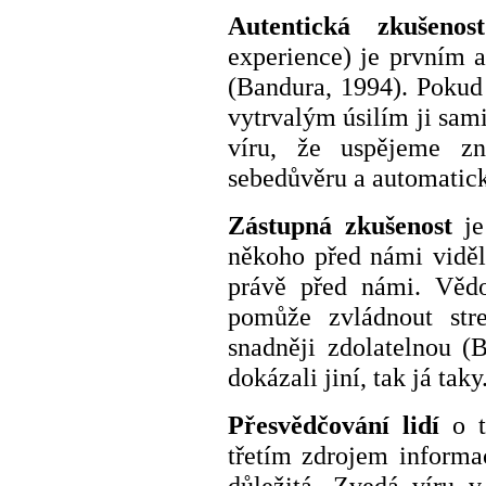
Autentická zkušenost
experience) je prvním a
(Bandura, 1994). Pokud 
vytrvalým úsilím ji sam
víru, že uspějeme z
sebedůvěru a automaticky
Zástupná zkušenost
je
někoho před námi viděli,
právě před námi. Vědo
pomůže zvládnout str
snadněji zdolatelnou (
dokázali jiní, tak já taky
Přesvědčování lidí
o t
třetím zdrojem informa
důležitá. Zvedá víru 