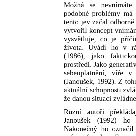
Možná se nevnímáte j
podobné problémy má sp
tento jev začal odborně
vytvořil koncept vnímání
vysvětluje, co je pří
života. Uvádí ho v rá
(1986), jako faktick
prostředí. Jako generati
sebeuplatnění, víře 
(Janoušek, 1992). Z toh
aktuální schopnosti zvlá
že danou situaci zvládn
Různí autoři překláda
Janoušek (1992) ho 
Nakonečný ho označil 