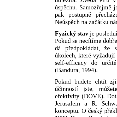
úspěchu. Samozřejmě je
pak postupně přecháze
Neúspěch na začátku nás
Fyzický stav
je posledn
Pokud se necítíme dobře
dá předpokládat, že 
úkolech, které vyžadují 
self-efficacy do urči
(Bandura, 1994).
Pokud budete chtít zj
účinností jste, můžet
efektivity (DOVE). Dot
Jerusalem a R. Schwa
konceptu. O český překl