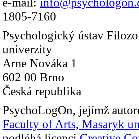
e-mail:
info@psychologon.
1805-7160
Psychologický ústav Filozo
univerzity
Arne Nováka 1
602 00 Brno
Česká republika
PsychoLogOn
, jejímž auto
Faculty of Arts, Masaryk un
podléhá licenci
Creative C