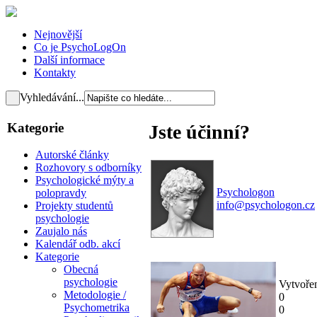
Nejnovější
Co je PsychoLogOn
Další informace
Kontakty
Vyhledávání...
Kategorie
Jste účinní?
Autorské články
Rozhovory s odborníky
Psychologické mýty a
Psychologon
polopravdy
info@psychologon.cz
Projekty studentů
psychologie
Zaujalo nás
Kalendář odb. akcí
Kategorie
Obecná
psychologie
Vytvoře
Metodologie /
0
Psychometrika
0