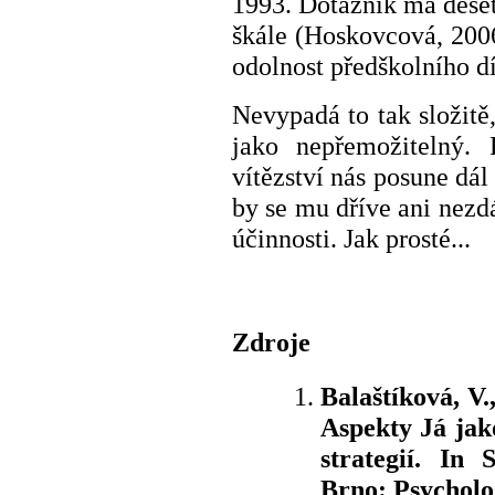
1993. Dotazník má deset
škále (Hoskovcová, 2006
odolnost předškolního d
Nevypadá to tak složitě,
jako nepřemožitelný.
vítězství nás posune dá
by se mu dříve ani nezdá
účinnosti. Jak prosté...
Zdroje
Balaštíková, V.
Aspekty Já jak
strategií. In 
Brno: Psycholo