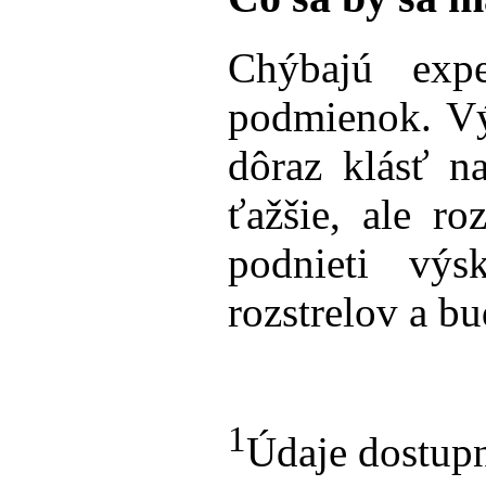
Chýbajú expe
podmienok. Výs
dôraz klásť n
ťažšie, ale 
podnieti výs
rozstrelov a b
1
Údaje dostup