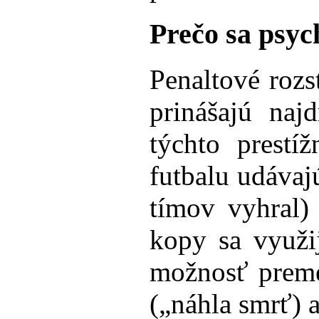
Prečo sa psyc
Penaltové rozs
prinášajú naj
týchto prestí
futbalu udávaj
tímov vyhral) 
kopy sa využi
možnosť preme
(„náhla smrť) 