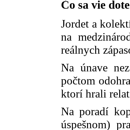
Čo sa vie dot
Jordet a kolek
na medzinárod
reálnych zápas
Na únave nez
počtom odohrat
ktorí hrali rel
Na poradí ko
úspešnom) pra