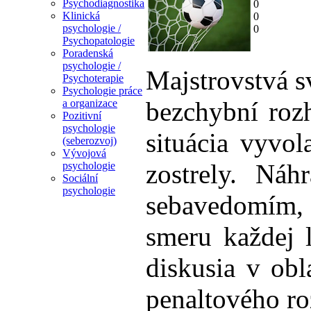
Psychodiagnostika
0
Klinická
0
psychologie /
0
Psychopatologie
Poradenská
psychologie /
Majstrovstvá s
Psychoterapie
Psychologie práce
bezchybní roz
a organizace
Pozitivní
psychologie
situácia vyvol
(seberozvoj)
Vývojová
zostrely. Ná
psychologie
Sociální
psychologie
sebavedomím, 
smeru každej l
diskusia v ob
penaltového ro