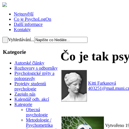
Nejnovější
Co je PsychoLogOn
Další informace
Kontakty
Vyhledávání...
Kategorie
Čo je tak ps
Autorské články
Rozhovory s odborníky
Psychologické mýty a
polopravdy
Kitti Farkasová
Projekty studentů
403251@mail.muni.c
psychologie
Zaujalo nás
Kalendář odb. akcí
Kategorie
Obecná
psychologie
Metodologie /
Psychometrika
Vytvořeno 1