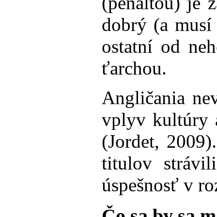
(penaltou) je 
dobrý (a musí 
ostatní od ne
ťarchou.
Angličania nev
vplyv kultúry
(Jordet, 2009)
titulov stráv
úspešnosť v ro
Čo sa by sa m