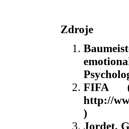
Zdroje
Baumeist
emotional
Psycholog
FIFA 
http://w
)
Jordet, G