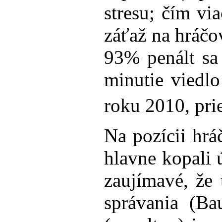
stresu; čím vi
záťaž na hráčo
93% penált sa 
minutie viedlo
roku 2010, pr
Na pozícii hrá
hlavne kopali 
zaujímavé, že
správania (Ba