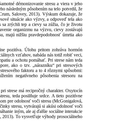
Samotné démonizovanie stresu a viera v jeho
ho následným pôsobením na telo potvrdil, že
, Crum, Salovey, 2013). Výskum dokazuje, že
resové situácie ako výzvy, a odpoveď tela ako
sa zrýchli tep a cievy sa zúžia, čo je životu
venie organizmu na výzvu, cievy zostávajú
esu, majú nižšiu pravdepodobnosť úmrtia ako
lne pozitíva. Úlohu pritom zohráva hormón
ociálnych vzťahov, nabáda nás totiž robiť veci,
mpatiu a ochotu pomáhať. Pri strese nám teda
ore, ako o tzv. „nárazníku“ pri stresových
 stresového faktoru a to 4 rôznymi spôsobmi:
nížením negatívneho pôsobenia stresoru na
pri strese má recipročný charakter. Oxytocín
esu, teda posilňuje srdce. A tieto pozitívne
om pre odolnosť voči stresu (McGonigalová,
činky stresu, vytvárajú si akúsi odolnosť voči
anie iným, ale aj ďalšie sociálne interakcie
th, 2013). To vysvetľuje výhody prosociálneho