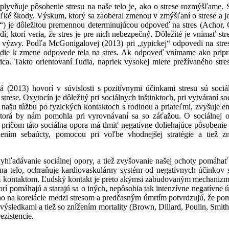
lyvňuje pôsobenie stresu na naše telo je, ako o strese rozmýšľame. 
ľké škody. Výskum, ktorý sa zaoberal zmenou v zmýšľaní o strese a je
t“) je dôležitou premennou determinujúcou odpoveď na stres (Achor
í, ktorí veria, že stres je pre nich nebezpečný. Dôležité je vnímať st
to výzvy. Podľa McGonigalovej (2013) pri „typickej“ odpovedi na stres 
ie k zmene odpovede tela na stres. Ak odpoveď vnímame ako pripra
ca. Takto orientovaní ľudia, napriek vysokej miere prežívaného str
2013) hovorí v súvislosti s pozitívnymi účinkami stresu sú sociá
strese. Oxytocín je dôležitý pri sociálnych inštinktoch, pri vytváraní s
 našu túžbu po fyzických kontaktoch s rodinou a priateľmi, zvyšuje e
orá by nám pomohla pri vyrovnávaní sa so záťažou. O sociálnej op
, pričom táto sociálna opora má tlmiť negatívne doliehajúce pôsobenie
ením sebaúcty, pomocou pri voľbe vhodnejšej stratégie a tiež z
yhľadávanie sociálnej opory, a tiež zvyšovanie našej ochoty pomáhať 
a telo, ochraňuje kardiovaskulárny systém od negatívnych účinkov str
m kontaktom. Ľudský kontakt je preto akýmsi zabudovaným mechanizm
orí pomáhajú a starajú sa o iných, nepôsobia tak intenzívne negatívne ú
 na korelácie medzi stresom a predčasným úmrtím potvrdzujú, že pomáh
 výsledkami a tiež so znížením mortality (Brown, Dillard, Poulin, Smi
ezistencie.