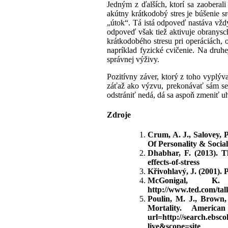
Jedným z ďalších, ktorí sa zaoberal
akútny krátkodobý stres je búšenie sr
„útok“. Tá istá odpoveď nastáva vžd
odpoveď však tiež aktivuje obranysc
krátkodobého stresu pri operáciách, 
napríklad fyzické cvičenie. Na druh
správnej výživy.
Pozitívny záver, ktorý z toho vyplýva
záťaž ako výzvu, prekonávať sám seb
odstrániť nedá, dá sa aspoň zmeniť u
Zdroje
Crum, A. J., Salovey, 
Of Personality & Socia
Dhabhar, F. (2013). Th
effects-of-stress
Křivohlavý, J. (2001). 
McGonigal, 
http://www.ted.com/ta
Poulin, M. J., Brown,
Mortality. America
url=http://search.ebs
live&scope=site