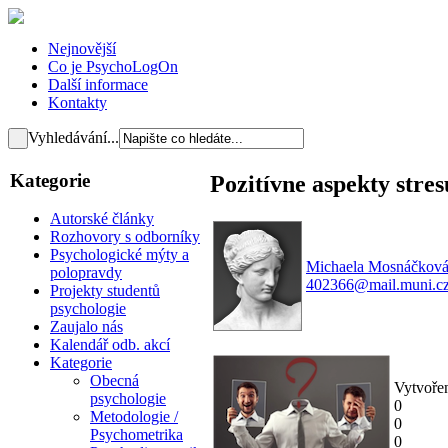
Nejnovější
Co je PsychoLogOn
Další informace
Kontakty
Vyhledávání...
Kategorie
Pozitívne aspekty stres
Autorské články
Rozhovory s odborníky
Psychologické mýty a
Michaela Mosnáčkov
polopravdy
402366@mail.muni.c
Projekty studentů
psychologie
Zaujalo nás
Kalendář odb. akcí
Kategorie
Obecná
Vytvoře
psychologie
0
Metodologie /
0
Psychometrika
0