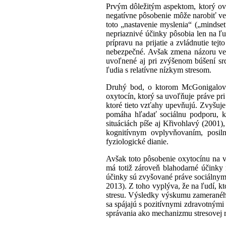
Prvým dôležitým aspektom, ktorý ovp
negatívne pôsobenie môže narobiť ve
toto „nastavenie myslenia“ („mindse
nepriaznivé účinky pôsobia len na ľud
prípravu na prijatie a zvládnutie tej
nebezpečné. Avšak zmena názoru ved
uvoľnené aj pri zvýšenom búšení srd
ľudia s relatívne nízkym stresom.
Druhý bod, o ktorom McGonigalová (
oxytocín, ktorý sa uvoľňuje práve pri 
ktoré tieto vzťahy upevňujú. Zvyšuje
pomáha hľadať sociálnu podporu, kt
situáciách píše aj Křivohlavý (2001)
kognitívnym ovplyvňovaním, posiln
fyziologické dianie.
Avšak toto pôsobenie oxytocínu na v
má totiž zároveň blahodarné účinky n
účinky sú zvyšované práve sociálny
2013). Z toho vyplýva, že na ľudí, kt
stresu. Výsledky výskumu zameraného
sa spájajú s pozitívnymi zdravotnými
správania ako mechanizmu stresovej r