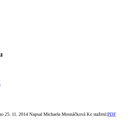
u
á
z
no 25. 11. 2014
Napsal Michaela Mosnáčková
Ke stažení:
PDF