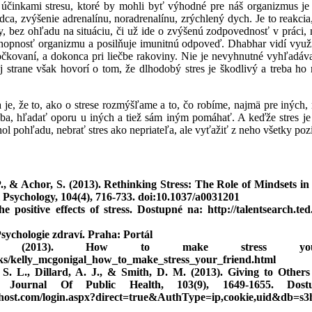
i účinkami stresu, ktoré by mohli byť výhodné pre náš organizmus j
dca, zvýšenie adrenalínu, noradrenalínu, zrýchlený dych. Je to reakcia
y, bez ohľadu na situáciu, či už ide o zvýšenú zodpovednosť v práci,
hopnosť organizmu a posilňuje imunitnú odpoveď. Dhabhar vidí využi
očkovaní, a dokonca pri liečbe rakoviny. Nie je nevyhnutné vyhľadávať
ej strane však hovorí o tom, že dlhodobý stres je škodlivý a treba h
 je, že to, ako o strese rozmýšľame a to, čo robíme, najmä pre iných, 
a, hľadať oporu u iných a tiež sám iným pomáhať. A keďže stres je
hol pohľadu, nebrať stres ako nepriateľa, ale vyťažiť z neho všetky po
P., & Achor, S. (2013). Rethinking Stress: The Role of Mindsets i
l Psychology, 104(4), 716-733. doi:10.1037/a0031201
e positive effects of stress. Dostupné na: http://talentsearch.t
Psychologie zdraví. Praha: Portál
K. (2013). How to make stress you
lks/kelly_mcgonigal_how_to_make_stress_your_friend.html
 S. L., Dillard, A. J., & Smith, D. M. (2013). Giving to Other
n Journal Of Public Health, 103(9), 1649-1655. Dostupn
cohost.com/login.aspx?direct=true&AuthType=ip,cookie,uid&db