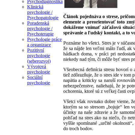
Psychodiagnostika
Klinická
psychologie /
Článok pojednáva o strese, pričom 
Psychopatologie
elemente a preorientovať toto zmý
Poradenská
dokážeme vnímať záťažovú situáciu 
psychologie /
správanie a ľudský kontakt, a to 
Psychoterapie
Psychologie práce
Poznáme ho všetci. Stres je v súčasn
a organizace
že sa nájde len veľmi málo ľudí, ak vô
Pozitivní
hádkach doma, v práci pri nedostatk
psychologie
niekedy nad tým, či môže byť stres pr
(seberozvoj)
Vývojová
Všeobecná definícia stresu hovorí o
psychologie
tiež zdôrazňuje, že o stres ide v tom
Sociální
napätia a kriticky sa naruší rovnov
psychologie
nebezpečenstve, naliehajú, že je po
ochorenia, ktoré sú z veľkej časti ov
Všetci však rovnako dobre vieme, že
ktorým sa so stresom „bojuje“ len v
účinky na naše zdravie a že samotné
pohľad na stres ako na niečo, čo net
vyššie spomínané „určité okolnosti“
do troch bodov.