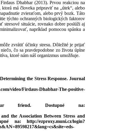
e Firdaus Dhabhar (2013). Prvou reakciou na
, ktorá má človeka pripraviť na „útek“, alebo
 napadnutie zvieraťom, alebo prvý bozk. Táto
tie týchto ochranných biologických faktorov
 stresové situácie, rovnako dobre poslúži aj
o minimalizovať, napríklad pomocou spánku a
môže zvrátiť účinky stresu. Dôležité je prijať
 niečo, čo sa pravdepodobne zo života úplne
zitíva, ktoré nám náš organizmus umožňuje.
n Determining the Stress Response. Journal
ed.com/video/Firdaus-Dhabhar-The-positive-
r friend. Dostupné na:
s and the Association Between Stress and
é na: http://ezproxy.muni.cz/login?
=s3h&AN=89598217&lang=cs&site=eds-