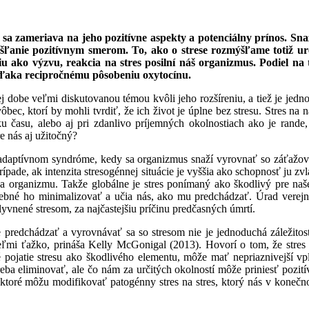
sa zameriava na jeho pozitívne aspekty a potenciálny prínos. Sna
šľanie pozitívnym smerom. To, ako o strese rozmýšľame totiž ur
ako výzvu, reakcia na stres posilní náš organizmus. Podiel na tej
vďaka recipročnému pôsobeniu oxytocínu.
ej dobe veľmi diskutovanou témou kvôli jeho rozšíreniu, a tiež je jed
bec, ktorí by mohli tvrdiť, že ich život je úplne bez stresu. Stres na n
u času, alebo aj pri zdanlivo príjemných okolnostiach ako je rande,
e nás aj užitočný?
 adaptívnom syndróme, kedy sa organizmus snaží vyrovnať so záťažov
 prípade, ak intenzita stresogénnej situácie je vyššia ako schopnosť ju
áha organizmu. Takže globálne je stres ponímaný ako škodlivý pre naš
trebné ho minimalizovať a učia nás, ako mu predchádzať. Úrad verejn
plyvnené stresom, za najčastejšiu príčinu predčasných úmrtí.
 predchádzať a vyrovnávať sa so stresom nie je jednoduchá záležitosť
eľmi ťažko, prináša Kelly McGonigal (2013). Hovorí o tom, že stres 
 pojatie stresu ako škodlivého elementu, môže mať nepriaznivejší v
reba eliminovať, ale čo nám za určitých okolností môže priniesť pozi
, ktoré môžu modifikovať patogénny stres na stres, ktorý nás v koneč