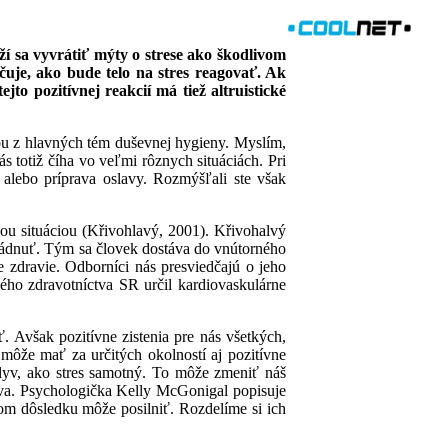
ží sa vyvrátiť mýty o strese ako škodlivom
čuje, ako bude telo na stres reagovať. Ak
to pozitívnej reakcií má tiež altruistické
nou z hlavných tém duševnej hygieny. Myslím,
ás totiž číha vo veľmi rôznych situáciách. Pri
 alebo príprava oslavy. Rozmýšľali ste však
ou situáciou (Křivohlavý, 2001). Křivohalvý
 zvládnuť. Tým sa človek dostáva do vnútorného
e zdravie. Odborníci nás presviedčajú o jeho
ého zdravotníctva SR určil kardiovaskulárne
. Avšak pozitívne zistenia pre nás všetkých,
môže mať za určitých okolností aj pozitívne
plyv, ako stres samotný. To môže zmeniť náš
tíva. Psychologička Kelly McGonigal popisuje
nom dôsledku môže posilniť. Rozdelíme si ich