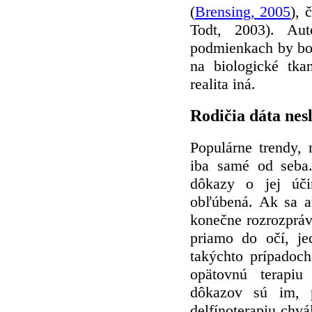
(
Brensing, 2005
), 
Todt, 2003). Aut
podmienkach by bol
na biologické tka
realita iná.
Rodičia dáta nes
Populárne trendy, 
iba samé od seba
dôkazy o jej účin
obľúbená. Ak sa au
konečne rozrozpráv
priamo do očí, j
takýchto prípadoch
opätovnú terapiu
dôkazov sú im, p
delfínoterapiu chvá