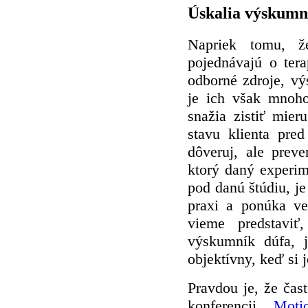
Úskalia výskumne
Napriek tomu, že
pojednávajú o ter
odborné zdroje, vý
je ich však mnoho
snažia zistiť mier
stavu klienta pred
dôveruj, ale preve
ktorý daný experim
pod danú štúdiu, je 
praxi a ponúka ver
vieme predstavi
výskumník dúfa, 
objektívny, keď si 
Pravdou je, že ča
konferencii
„Motio