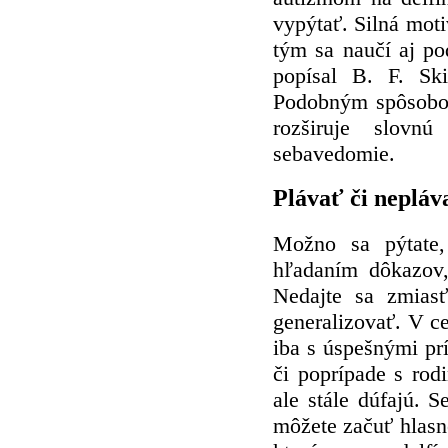
vypýtať. Silná moti
tým sa naučí aj p
popísal B. F. Sk
Podobným spôsobom
rozširuje slovn
sebavedomie.
Plávať či nepláva
Možno sa pýtate
hľadaním dôkazov,
Nedajte sa zmias
generalizovať. V c
iba s úspešnými p
či poprípade s rod
ale stále dúfajú. S
môžete začuť hlasné