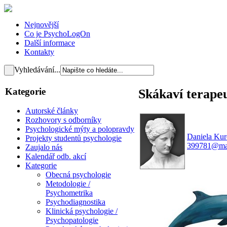
Nejnovější
Co je PsychoLogOn
Další informace
Kontakty
Vyhledávání...
Kategorie
Skákaví terapeu
Autorské články
Rozhovory s odborníky
Psychologické mýty a polopravdy
Daniela Ku
Projekty studentů psychologie
399781@mai
Zaujalo nás
Kalendář odb. akcí
Kategorie
Obecná psychologie
Metodologie /
Psychometrika
Psychodiagnostika
Klinická psychologie /
Psychopatologie