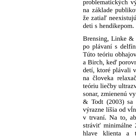
problematických v
na základe publik
že zatiaľ neexistu
deti s hendikepom.
Brensing, Linke & 
po plávaní s delf
Túto teóriu obhajov
a Birch, keď porovn
detí, ktoré plávali 
na človeka relaxa
teóriu liečby ultr
sonar, zmienenú vy
& Todt (2003) sa 
výrazne líšia od vĺn
v trvaní. Na to, a
stráviť minimálne
hlave klienta a 