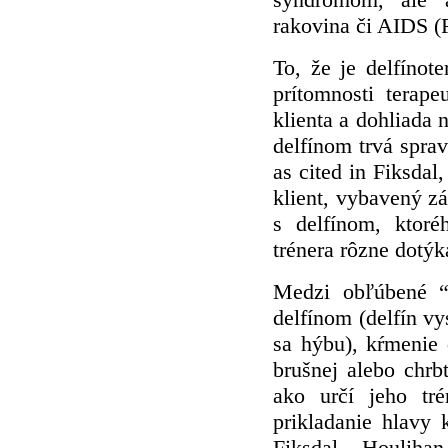
rakovina či AIDS (
To, že je delfínot
prítomnosti terape
klienta a dohliada 
delfínom trvá sprav
as cited in Fiksda
klient, vybavený z
s delfínom, ktor
trénera rôzne dotýk
Medzi obľúbené “t
delfínom (delfín vys
sa hýbu), kŕmenie d
brušnej alebo chrb
ako určí jeho tr
prikladanie hlavy
Fiksdal, Houliha