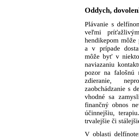
Oddych, dovolen
Plávanie s delfíno
veľmi príťažliv
hendikepom môže p
a v prípade dosta
môže byť v niekt
naviazaniu kontak
pozor na falošnú 
zdieranie, nep
zaobchádzanie s d
vhodné sa zamysl
finančný obnos ne
účinnejšiu, terapi
trvalejšie či stálejš
V oblasti delfínote