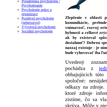
Poradenská psychologie /
Psychoterapie
Psychologie práce a
organizace
Zlepšenie v oblasti p
Pozitivní psychologie
komunikácie, prebud
(seberozvoj)
Vývojová psychologie
vnímavosť, rozvoj orie
Sociální psychologie
hybnosti a celkové zrý
ak by existoval spô
dosiahnuť? Dobrou sprá
naozaj existuje - je ní
bude vyhovovať iba ľuď
Uvedený zoznam 
pochádza z
jed
obhajujúcich túto
spoločné: nenájde
odkazy na zdroje. 
ktoré zdroje info
zistíme, čo sa vl
skrýva. Môže v nie