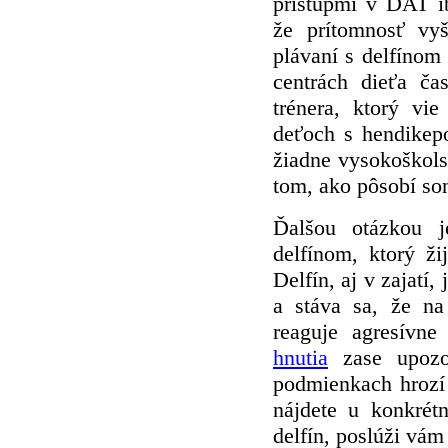
prístupmi v DAT ib
že prítomnosť vyš
plávaní s delfínom
centrách dieťa ča
trénera, ktorý vi
deťoch s hendikep
žiadne vysokoškol
tom, ako pôsobí so
Ďalšou otázkou j
delfínom, ktorý ži
Delfín, aj v zajatí,
a stáva sa, že na
reaguje agresívn
hnutia
zase upozor
podmienkach hrozí 
nájdete u konkrét
delfín, poslúži vá