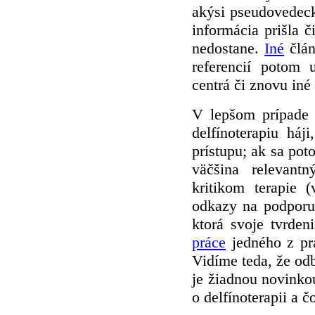
akýsi pseudovedeck
informácia prišla 
nedostane.
Iné
člán
referencií potom 
centrá či znovu iné
V lepšom prípade 
delfínoterapiu háj
prístupu; ak sa poto
väčšina relevant
kritikom terapie
odkazy na podporu
ktorá svoje tvrde
práce
jedného z pra
Vidíme teda, že odb
je žiadnou novinko
o delfínoterapii a 