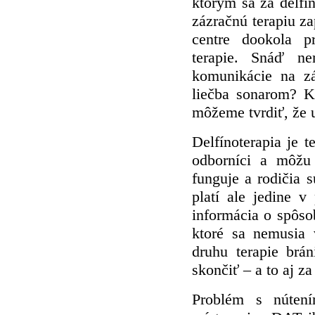
ktorým sa za delfí
zázračnú terapiu za
centre dookola pr
terapie. Snáď n
komunikácie na z
liečba sonarom? Kt
môžeme tvrdiť, že 
Delfínoterapia je t
odborníci a môžu
funguje a rodičia s
platí ale jedine v
informácia o spôso
ktoré sa nemusia 
druhu terapie brán
skončiť – a to aj za
Problém s nútení