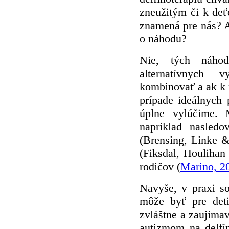
zneužitým či k de
znamená pre nás? A
o náhodu?
Nie, tých náhod
alternatívnych 
kombinovať a ak k
prípade ideálnych
úplne vylúčime. M
napríklad nasledo
(Brensing, Linke &
(Fiksdal, Houlihan
rodičov (
Marino, 2
Navyše, v praxi s
môže byť pre det
zvláštne a zaujímav
autizmom na delfín