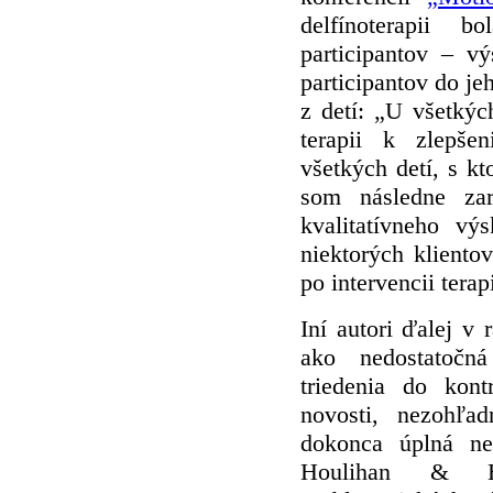
delfínoterapii 
participantov – v
participantov do j
z detí: „U všetkýc
terapii k zlepše
všetkých detí, s kt
som následne za
kvalitatívneho vý
niektorých kliento
po intervencii terap
Iní autori ďalej 
ako nedostatočná
triedenia do kont
novosti, nezohľa
dokonca úplná nep
Houlihan & B