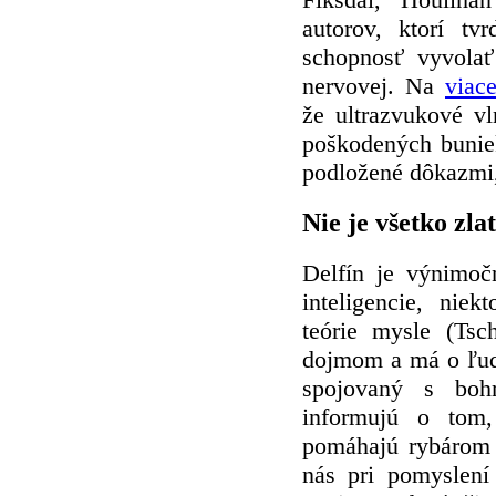
autorov, ktorí tv
schopnosť vyvola
nervovej. Na
viac
že ultrazvukové vl
poškodených bunie
podložené dôkazmi,
Nie je všetko zla
Delfín je výnimoč
inteligencie, niek
teórie mysle (Tsc
dojmom a má o ľudí
spojovaný s boh
informujú o tom,
pomáhajú rybárom 
nás pri pomyslení