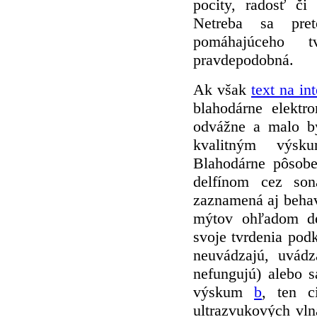
pocity, radosť či
Netreba sa pret
pomáhajúceho 
pravdepodobná.
Ak však
text na in
blahodárne elektr
odvážne a malo b
kvalitným výsk
Blahodárne pôsobe
delfínom cez son
zaznamená aj behavi
mýtov ohľadom del
svoje tvrdenia podk
neuvádzajú, uvádz
nefungujú) alebo 
výskum
b
, ten c
ultrazvukových vl