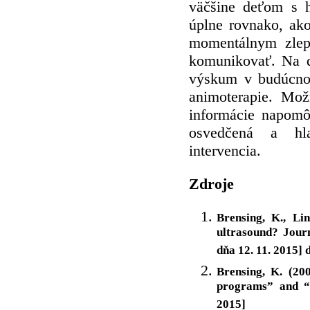
väčšine deťom s 
úplne rovnako, a
momentálnym zlep
komunikovať. Na d
výskum v budúcnost
animoterapie. Mo
informácie napomô
osvedčená a hl
intervencia.
Zdroje
Brensing, K., Li
ultrasound? Journ
dňa 12. 11. 2015] 
Brensing, K. (20
programs” and “D
201