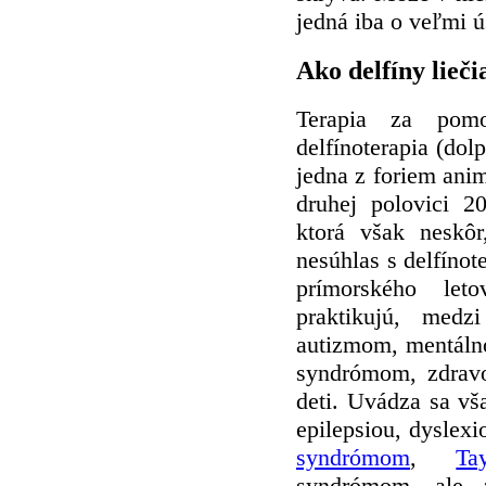
jedná iba o veľmi 
Ako delfíny lieči
Terapia za pomo
delfínoterapia (dol
jedna z foriem anim
druhej polovici 2
ktorá však neskôr
nesúhlas s delfínot
prímorského leto
praktikujú, medzi
autizmom, mentáln
syndrómom, zdravo
deti. Uvádza sa vša
epilepsiou, dyslexi
syndrómom
,
Ta
syndrómom, ale a