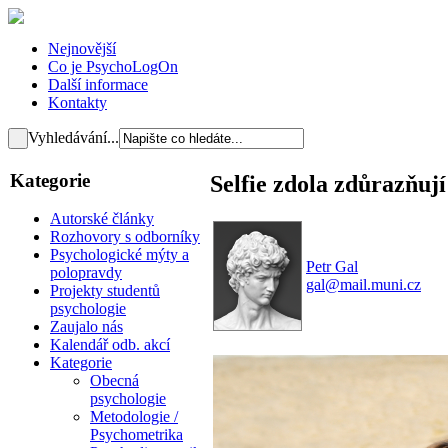
Nejnovější
Co je PsychoLogOn
Další informace
Kontakty
Vyhledávání...
Kategorie
Selfie zdola zdůrazňují
Autorské články
Rozhovory s odborníky
Psychologické mýty a
Petr Gal
polopravdy
gal@mail.muni.cz
Projekty studentů
psychologie
Zaujalo nás
Kalendář odb. akcí
Kategorie
Obecná
psychologie
Metodologie /
Psychometrika