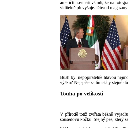
američtí novináři všimli, že na fotog
viditelně převyšuje. Důvod magazíny v
Bush byl nepopiratelně hlavou nejmoc
výšku? Nejspíše za tím stály stejné d
Touha po
velikosti
V
přírodě
totiž zvířata běžně
vyjadřu
sousedov
u
kočk
u
.
Stejný pes, který s