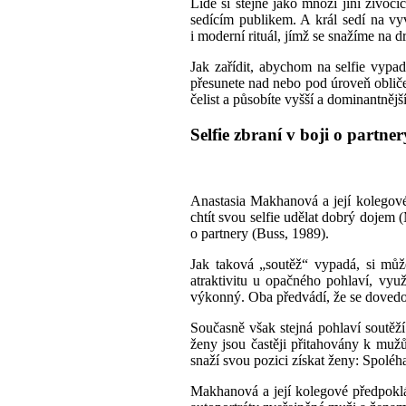
Lidé
si
stejně jako
mnozí jiní živoč
sedícím publikem. A král sedí na v
i moderní rituál,
jímž
se
snažíme na d
Jak zařídit, abychom na selfie vypad
přesunete
nad nebo pod úrov
eň
oblič
čelist a
působíte
vyšší a dominantnější
Selfie
zbraní
v boji o partner
Anastasia Makhanov
á
a její kolego
chtít svou
selfie
udělat dobrý dojem
(
o partnery
(Buss, 1989)
.
Jak taková „soutěž“ vypadá, si mů
atraktivitu u opačného pohlaví, využ
výkonný
. Oba předvádí, že se dovedo
Současně však stejná pohlaví soutěží 
ženy jsou častěji přitahovány k mužů
snaží svou pozici získat ženy: Spoléha
Makhanová a její kolegové předpoklád