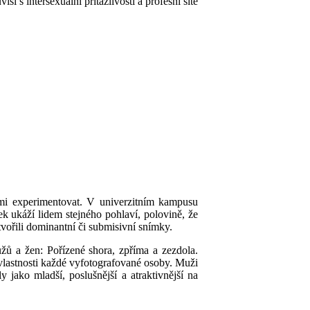
 s intersexuální přitažlivostí a profesní sítě
mi experimentovat. V univerzitním kampusu
ímek ukáží lidem stejného pohlaví, polovině, že
tvořili dominantní či submisivní snímky.
žů a žen: Pořízené shora, zpříma a zezdola.
vlastnosti
každé vyfotografované
osoby.
M
uži
ly
jako mladš
í,
poslušnější a atraktivnější
na