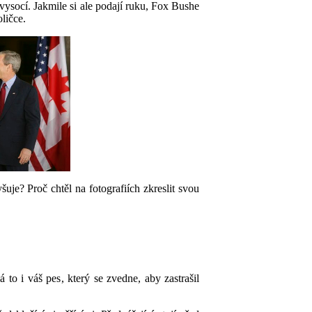
 vysocí. Jakmile si ale podají ruku, Fox Bushe
ličce.
je? Proč chtěl na fotografiích zkreslit svou
lá to
i
váš pes
, k
terý
se zvedne, aby zastraš
il