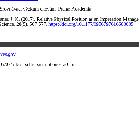
: Srovnávací výzkum chování. Praha: Academia.
er, J. K. (2017). Relative Physical Position as an Impression-Managem
 Science, 28(5), 567-577.
https://doi.org/10.1177/0956797616688885
ives.gov
05/07/5-best-selfie-smartphones-2015/