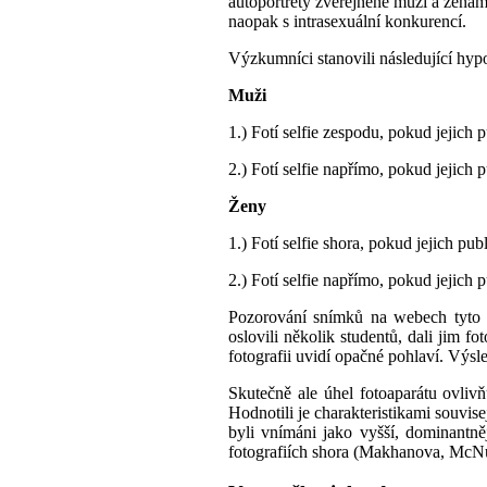
autoportréty zveřejněné muži a ženami
naopak s intrasexuální konkurencí.
Výzkumníci stanovili následující hyp
Muži
1.) Fotí selfie zespodu, pokud jejic
2.) Fotí selfie napřímo, pokud jejic
Ženy
1.) Fotí selfie shora, pokud jejich 
2.) Fotí selfie napřímo, pokud jejic
Pozorování snímků na webech tyto h
oslovili několik studentů, dali jim fo
fotografii uvidí opačné pohlaví. Výsl
Skutečně ale úhel fotoaparátu ovliv
H
odnotil
i
je charakteristik
ami
souvise
byli vnímáni jako vyšší,
dominantně
fotografiích shora (Makhanova, McNu