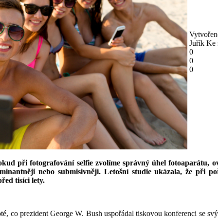
Vytvořen
Juřík
Ke 
0
0
0
 pokud při fotografování selfie zvolíme správný úhel fotoaparátu, 
ntněji nebo submisivněji. Letošní studie ukázala, že při poři
ed tisíci lety.
té, co prezident George W. Bush uspořádal tiskovou konferenci se 