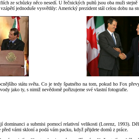
rafiích ze schůzky něco nesedí. U řečnických pultů jsou oba muži stejně
zápětí jednoduše vysvětlily: Americký prezident stál celou dobu na sto
nějšího státu světa. Co je tedy špatného na tom, pokud ho Fox převyšu
ůvody jako ty, s nimiž nevědomě pořizujeme své vlastní fotografie.
j
í
dominanci a submisi pomocí
r
e
lativní velikost
i
(Lorenz, 1993)
.
Dě
e
před vámi skloní a podá vám packu, k
dyž
přijdete domů
z práce.