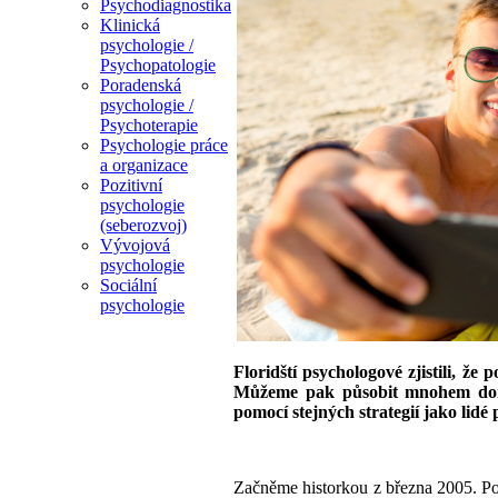
Psychodiagnostika
Klinická
psychologie /
Psychopatologie
Poradenská
psychologie /
Psychoterapie
Psychologie práce
a organizace
Pozitivní
psychologie
(seberozvoj)
Vývojová
psychologie
Sociální
psychologie
Floridští psychologové zjistili, že
Můžeme pak působit mnohem domina
pomocí stejných strategií jako lidé př
Začněme historkou z března 2005. Po