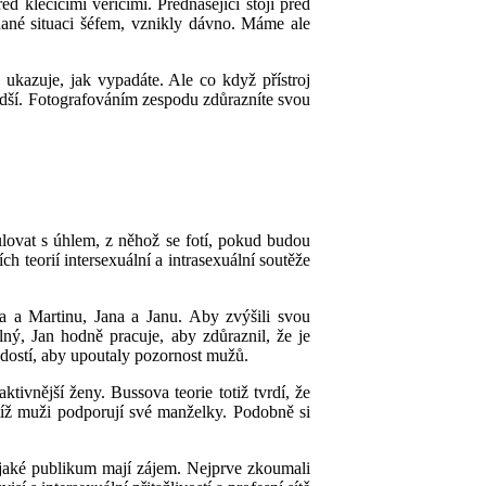
řed klečícím
i věřícími
.
Přednášející
stojí před
 dané situaci šéfem, vznikly dávno.
Máme ale
ě ukazuje
,
jak
vypadá
te.
Ale co když
přístroj
dší.
Fotografováním
zespodu zdůrazníte svou
lovat s úhlem,
z něhož se fotí
,
pokud
budou
í
ch
teori
í
intersexuální a intrasexuální
soutěže
a a Martinu, Jana a Janu. Aby zvýšili svou
ilný
, Jan hodně pracuje, aby zdůraznil, že
je
adostí, aby upoutaly pozornost mužů.
ktivnější ženy. Bussova teorie totiž tvrdí, že
itíž muži podporují své manželky. Podobně si
o jaké publikum mají zájem. Nejprve zkoumali