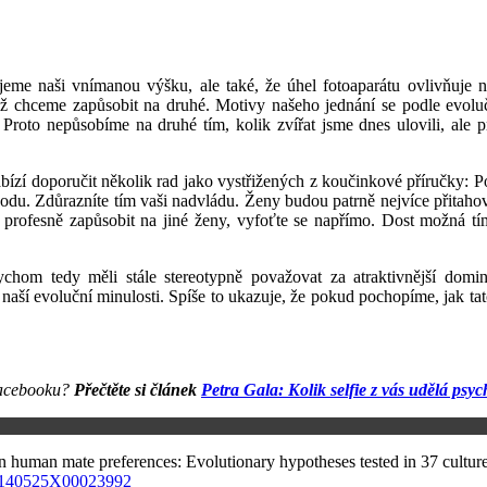
jeme
naši vnímanou výšku, ale
také, že
úhel fotoaparátu ovlivňuje 
ž
chceme zapůsobit na druhé.
Motivy našeho jednání se podle evoluč
.
Proto nepůsobíme na druhé tím, kolik zvířat jsme dnes ulovili, ale 
bízí doporučit n
ěkolik rad jak
o
vystřižených z koučinkové příručky:
P
podu.
Zdůrazníte tím
vaši nadvládu.
Ženy budou patrně nejvíce přitaho
e
profesně
zapůsobit na jiné ženy,
vyfoťte se na
přímo.
Dost možná tí
ychom tedy
měli
stále stereotypně považovat
za
atraktivnější dom
aší evoluční minulosti. Spíše to
ukazuje
, že pokud pochopíme, jak t
a
Facebooku?
Přečtěte si článek
Petra Gala: Kolik selfie z vás udělá psy
in human mate preferences: Evolutionary hypotheses tested in 37 cultur
/S0140525X00023992