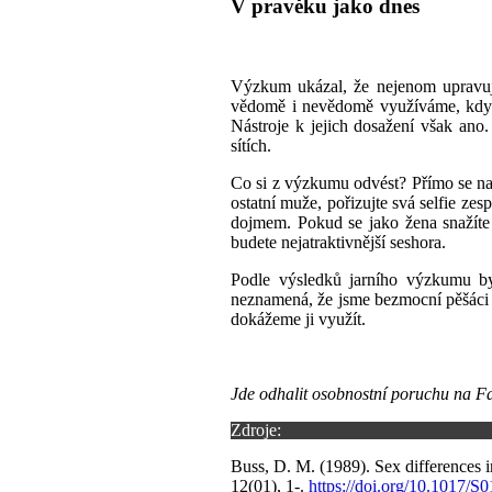
V pravěku jako dnes
Výzkum ukázal, že
nejenom upravu
vědomě i nevědomě využíváme
,
kdy
Nástroje k jejich dosažení však ano
sítích.
Co si z výzkumu odvést? Přímo se na
ostatní muže,
pořizujte
sv
á
selfie zes
dojmem
.
P
okud se
jako žena
snažít
budete nejatraktivnější seshora.
Podle výsledků jarního
výzkum
u b
neznamená, že jsme bezmocní pěšáci n
dokážeme j
i
využít.
Jde odhalit osobnostní poruchu na 
Zdroje:
Buss, D. M. (1989). Sex differences 
12(01), 1-.
https://doi.org/10.1017