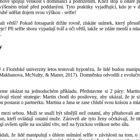
ichové
spojují
velikost s dominancí a podřízením. Kněz stojí
u
oltáře p
yvýšeném trůně před
poddanými.
T
yto praktiky vyjadřující, kdo je v
ruhé udělat dojem svou výškou -
selfie
!
ali větší?
Pokud
fotoaparát
držíte
rovně,
získáte snímek
, kter
ý
přesn
eje?
Při
selfie
s
hora
vypadají
tvář a oči větší, takže se zdáte
menší
a mla
.
y
vé
z
Floridské univerzit
y
letos
testovali hypotézu,
že
lidé budou manipu
Makhanova, McNulty, & Maner, 2017)
.
Domněnku odvodili
z evolučn
žeme ukázat na jednoduchém příkladu.
Představme si 2 páry: Martin
ív
ají
různé strategie: Martin chodí do posilovny, aby ukázal, že je
s
u postarat o partnerku. Martina a Jana se zase chlubí svou krásou a ml
mezi sebou. Muži se snaží být silnější než ostatní, aby přitahovali atra
m, kteří ovládají ostatní muže. Zároveň ale tyto ženy očekávají, že t
jí ovšem spíše na sociální vliv, než na fyzickou velikost nebo sílu.
ali, že lidé manipulují s úhlem snímání selfie v závislosti na tom, 