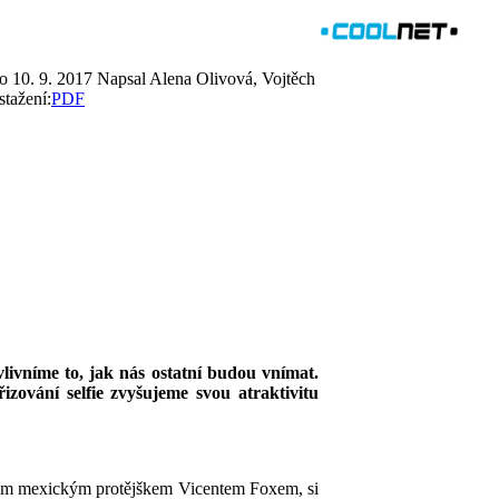
o 10. 9. 2017
Napsal Alena Olivová, Vojtěch
stažení:
PDF
ovlivníme to, jak nás ostatní budou vnímat.
zování selfie zvyšujeme svou atraktivitu
svým mexickým protějškem Vicentem Foxem, si