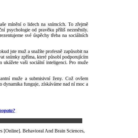
naše mínění o lidech
n
a snímcích.
To
zřejmě
ní psychologie od pravěku příliš nezměnily.
prezentujeme své úspěchy třeba na sociálních
okud
jste
muž
a
snažíte
profesně
zapůsobit na
vat
snímky zpříma, které působí podporujícím
m ukážete va
ši sociální inteligenci.
Pro muže
inantní muže a submisivní ženy.
Což
ovšem
to
dynamik
a
funguj
e
, získáváme nad n
í
moc a
chopata?
es [Online]. Behavioral And Brain Sciences,