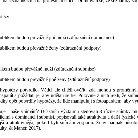
 na seznamkách a na profesních sítích. Domnívali se, že seznamky souvisí
otézy:
h publikem budou převážně jiní muži (zdůraznění dominance)
h publikem budou převážně ženy (zdůraznění podpory)
publikem budou převážně muži (zdůraznění submise)
h publikem budou převážně jiné ženy (zdůraznění podpory)
ypotézy potvrdilo. Vědci ale chtěli ověřit, zda mohou s proměnný
toaparát a požádali je, aby udělali selfie. Polovině z nich řekli, že sn
edky opět potvrdily hypotézy, že lidé manipulují s fotoaparátem, aby vy
ňuje i naše vnímání? Účastníci výzkumu sledovali 3 různé snímky mu
jícími s
dominan
c
í
i
submis
í
,
popisoval
i
také
atraktivitu a další fyzické 
jší a
a
traktivnější,
pokud
byl
i snímáni
zespodu.
Ženy naopak působi
lty, & Maner, 2017).