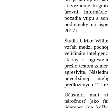
si vyžaduje kogni
úrovni. Informác
pozadia vtipu a sc
podmienky na úspeš
2017)
Štúdia Ulrike Willin
vzťah medzi pochop
veličinám inteligenc
sklony k agresivi
prešlo testom zamer
agresivite. Násled
neverbálnej int
predložených 12 kre
Účastníci mali v
náročnosť (ako ťa
údernosť (na koľko