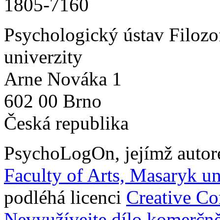
1805-7160
Psychologický ústav Filozo
univerzity
Arne Nováka 1
602 00 Brno
Česká republika
PsychoLogOn
, jejímž auto
Faculty of Arts, Masaryk un
podléhá licenci
Creative C
Nevyužívejte dílo komerčně