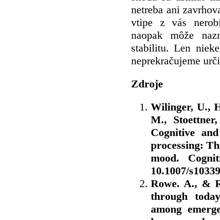
netreba ani zavrhov
vtipe z vás nerob
naopak môže nazn
stabilitu. Len niek
neprekračujeme urči
Zdroje
Wilinger, U., 
M., Stoettner,
Cognitive an
processing: The
mood. Cogniti
10.1007/s10339
Rowe. A., & R
through toda
among emergen