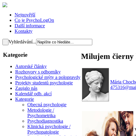
Nejnovější
Co je PsychoLogOn
Další informace
Kontakty
Vyhledávání...
Kategorie
Milujem čierny
Autorské články
Rozhovory s odborníky
Psychologické mýty a polopravdy
Mária Choch
Projekty studentů psychologie
475316@mail
Zaujalo nás
Kalendář odb. akcí
Kategorie
Obecná psychologie
Metodologie /
Psychometrika
Psychodiagnostika
Klinická psychologie /
Psychopatologie