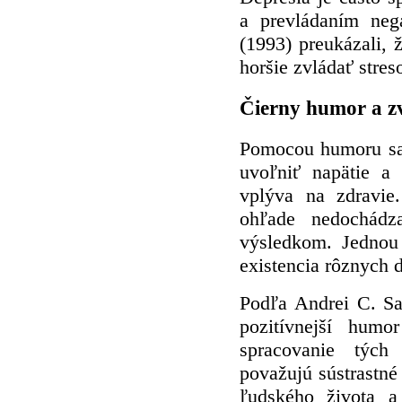
a prevládaním neg
(1993) preukázali, 
horšie zvládať stre
Čierny humor a zv
Pomocou humoru sa 
uvoľniť napätie a
vplýva na zdravie
ohľade nedochád
výsledkom. Jednou
existencia rôznych
Podľa Andrei C. Sa
pozitívnejší humo
spracovanie tých
považujú sústrastné
ľudského života a 