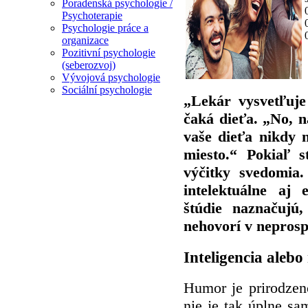
Poradenská psychologie /
Psychoterapie
Psychologie práce a
organizace
Pozitivní psychologie
(seberozvoj)
Vývojová psychologie
Sociální psychologie
„Lekár vysvetľuje
čaká dieťa. „No, 
vaše dieťa nikdy 
miesto.“ Pokiaľ s
výčitky svedomia.
intelektuálne aj
štúdie naznačujú,
nehovorí v neprosp
Inteligencia aleb
Humor je prirodzen
nie je tak úplne sa