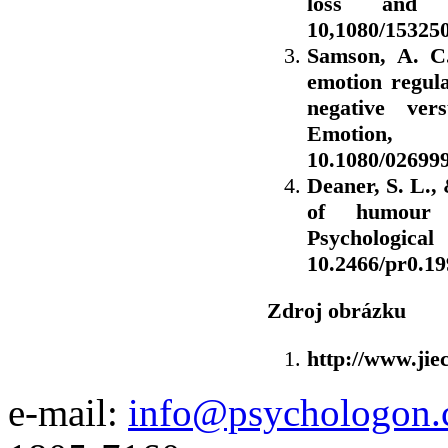
loss and t
10,1080/15325
Samson, A. C
emotion regula
negative ver
Emotion,
10.1080/02699
Deaner, S. L.,
of humour t
Psychologic
10.2466/pr0.19
Zdroj obrázku
http://www.ji
e-mail:
info@psychologon.