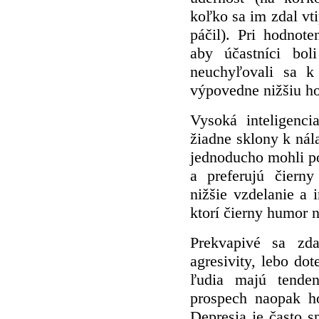
koľko sa im zdal vti
páčil). Pri hodnote
aby účastníci bol
neuchyľovali sa k
výpovedne nižšiu h
Vysoká inteligenci
žiadne sklony k nál
jednoducho mohli pop
a preferujú čierny
nižšie vzdelanie a i
ktorí čierny humor n
Prekvapivé sa zda
agresivity, lebo dot
ľudia majú tenden
prospech naopak h
Depresia je často 