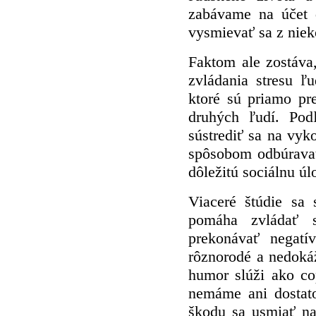
zabávame na účet 
vysmievať sa z niek
Faktom ale zostáva
zvládania stresu ľ
ktoré sú priamo pr
druhých ľudí. Pod
sústrediť sa na vyk
spôsobom odbúravať
dôležitú sociálnu ú
Viaceré štúdie sa 
pomáha zvládať s
prekonávať negatí
rôznorodé a nedoká
humor slúži ako co
nemáme ani dostato
škodu sa usmiať na