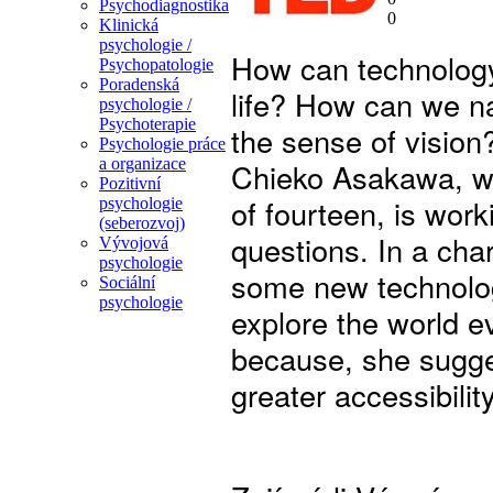
Psychodiagnostika
0
Klinická
psychologie /
How can technology 
Psychopatologie
Poradenská
life? How can we na
psychologie /
Psychoterapie
the sense of vision
Psychologie práce
a organizace
Chieko Asakawa, wh
Pozitivní
of fourteen, is wor
psychologie
(seberozvoj)
questions. In a ch
Vývojová
psychologie
some new technology
Sociální
psychologie
explore the world e
because, she sugge
greater accessibilit