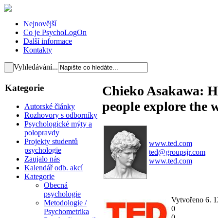
Nejnovější
Co je PsychoLogOn
Další informace
Kontakty
Vyhledávání...
Kategorie
Chieko Asakawa: Ho
people explore the 
Autorské články
Rozhovory s odborníky
Psychologické mýty a
polopravdy
Projekty studentů
www.ted.com
psychologie
ted@groupsjr.com
Zaujalo nás
www.ted.com
Kalendář odb. akcí
Kategorie
Obecná
psychologie
Vytvořeno 6. 
Metodologie /
0
Psychometrika
0