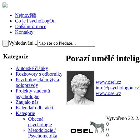
Nejnovější
Co je PsychoLogOn
Další informace
Kontakty
Vyhledávání...
Kategorie
Porazí umělé inteli
Autorské články
Rozhovory s odborníky
Psychologické mýty a
www.osel.cz
polopravdy
info@psychologon.cz
Projekty studentů
www.osel.cz
psychologie
Zaujalo nás
Kalendář odb. akcí
Kategorie
Vytvořeno 22. 2
Obecná
0
psychologie
0
Metodologie /
0
Psychometrika