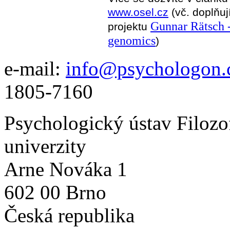
www.osel.cz
(vč. doplňuj
Gunnar Rätsch 
projektu
genomics
)
e-mail:
info@psychologon.
1805-7160
Psychologický ústav Filozo
univerzity
Arne Nováka 1
602 00 Brno
Česká republika