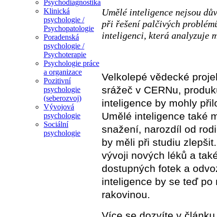
Psychodiagnostika
Umělé inteligence nejsou dů
Klinická
psychologie /
při řešení palčivých problém
Psychopatologie
inteligenci, která analyzuje 
Poradenská
psychologie /
Psychoterapie
Psychologie práce
a organizace
Velkolepé vědecké projek
Pozitivní
srážeč v CERNu, produku
psychologie
(seberozvoj)
inteligence by mohly přilo
Vývojová
Umělé inteligence také m
psychologie
Sociální
snažení, narozdíl od rod
psychologie
by měli při studiu zlepši
vývoji nových léků a tak
dostupných fotek a odvoz
inteligence by se teď po
rakovinou.
Více se dozvíte v článku