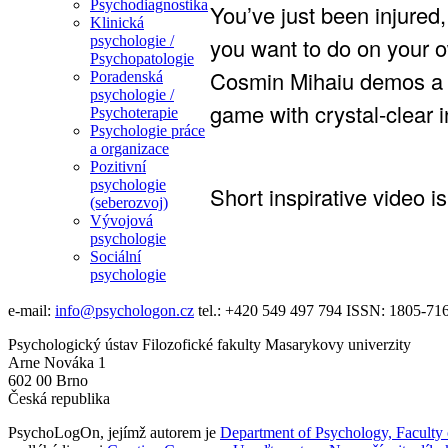
Psychodiagnostika
You’ve just been injured
Klinická
you want to do on your o
psychologie /
Psychopatologie
Cosmin Mihaiu demos a fu
Poradenská
psychologie /
game with crystal-clear i
Psychoterapie
Psychologie práce
a organizace
Pozitivní
psychologie
Short inspirative video i
(seberozvoj)
Vývojová
psychologie
Sociální
psychologie
e-mail:
info@psychologon.cz
tel.:
+420 549 497 794
ISSN:
1805-71
Psychologický ústav Filozofické fakulty Masarykovy univerzity
Arne Nováka 1
602 00 Brno
Česká republika
PsychoLogOn
, jejímž autorem je
Department of Psychology, Faculty 