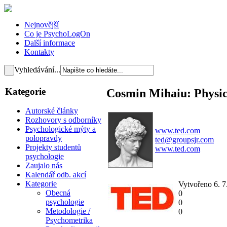
Nejnovější
Co je PsychoLogOn
Další informace
Kontakty
Vyhledávání...
Kategorie
Cosmin Mihaiu: Physica
Autorské články
Rozhovory s odborníky
Psychologické mýty a
www.ted.com
polopravdy
ted@groupsjr.com
Projekty studentů
www.ted.com
psychologie
Zaujalo nás
Kalendář odb. akcí
Kategorie
Vytvořeno 6. 
Obecná
0
psychologie
0
Metodologie /
0
Psychometrika