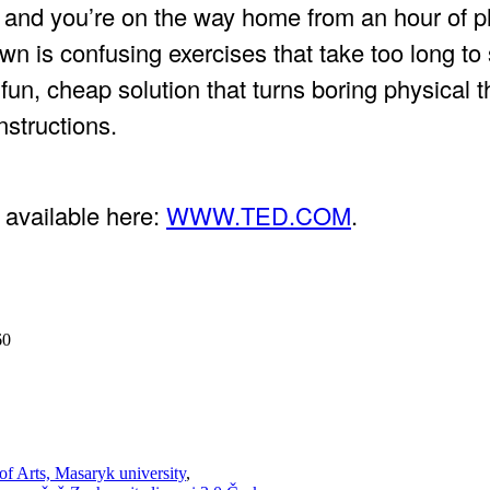
, and you’re on the way home from an hour of ph
wn is confusing exercises that take too long t
n, cheap solution that turns boring physical t
nstructions.
s available here:
WWW.TED.COM
.
60
of Arts, Masaryk university
,