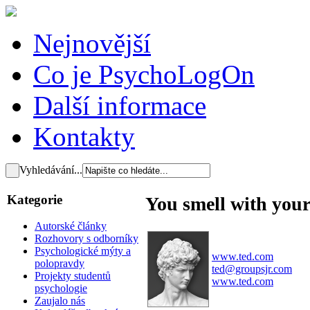
Nejnovější
Co je PsychoLogOn
Další informace
Kontakty
Vyhledávání...
Kategorie
You smell with your
Autorské články
Rozhovory s odborníky
Psychologické mýty a
www.ted.com
polopravdy
ted@groupsjr.com
Projekty studentů
www.ted.com
psychologie
Zaujalo nás