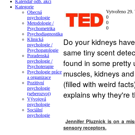
Kalendář odb. akcí
Kategorie
Vytvořeno 29.
Obecná
0
psychologie
0
Metodologie /
0
Psychometrika
Psychodiagnostika
Do your kidneys have 
Klinická
psychologie /
same tiny scent detec
Psychopatologie
Poradenská
found in some pretty 
psychologie /
Psychoterapie
muscles, kidneys and 
Psychologie práce
a organizace
(filled with weird fact
Pozitivní
psychologie
explains why they're 
(seberozvoj)
Vývojová
psychologie
Sociální
psychologie
Jennifer Pluznick is on a mis
sensory receptors.