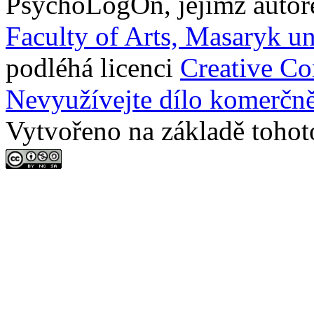
PsychoLogOn
, jejímž auto
Faculty of Arts, Masaryk un
podléhá licenci
Creative C
Nevyužívejte dílo komerčně
Vytvořeno na základě tohot