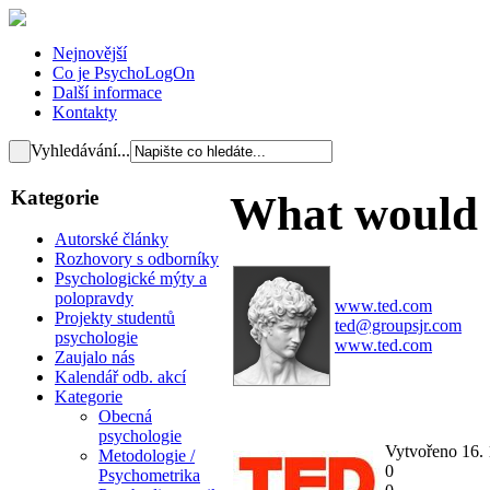
Nejnovější
Co je PsychoLogOn
Další informace
Kontakty
Vyhledávání...
Kategorie
What would h
Autorské články
Rozhovory s odborníky
Psychologické mýty a
polopravdy
www.ted.com
Projekty studentů
ted@groupsjr.com
psychologie
www.ted.com
Zaujalo nás
Kalendář odb. akcí
Kategorie
Obecná
psychologie
Vytvořeno 16.
Metodologie /
0
Psychometrika