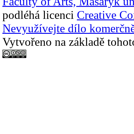
Faculty of Arts, Masaryk un
podléhá licenci
Creative C
Nevyužívejte dílo komerčně
Vytvořeno na základě tohot