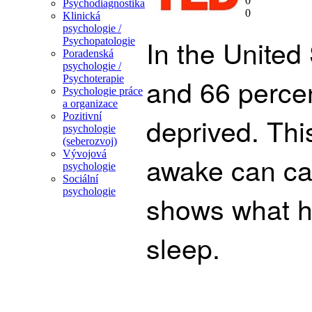
0
Psychodiagnostika
0
Klinická
psychologie /
In the United 
Psychopatologie
Poradenská
psychologie /
and 66 percen
Psychoterapie
Psychologie práce
a organizace
Pozitivní
deprived. Thi
psychologie
(seberozvoj)
Vývojová
awake can cau
psychologie
Sociální
psychologie
shows what h
sleep.