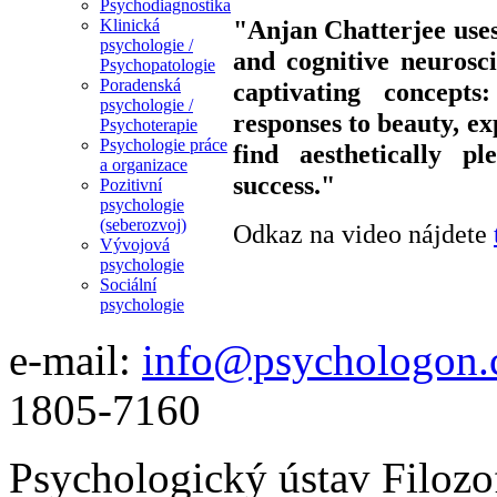
Psychodiagnostika
"Anjan Chatterjee uses
Klinická
psychologie /
and cognitive neurosc
Psychopatologie
Poradenská
captivating concepts
psychologie /
responses to beauty, ex
Psychoterapie
Psychologie práce
find aesthetically p
a organizace
success."
Pozitivní
psychologie
(seberozvoj)
Odkaz na video nájdete
Vývojová
psychologie
Sociální
psychologie
e-mail:
info@psychologon.
1805-7160
Psychologický ústav Filozo