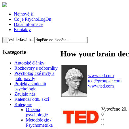
Nejnovější
Co je PsychoLogOn
Další informace
Kontakty
Vyhledávání...
Kategorie
How your brain deci
Autorské články
Rozhovory s odborníky
Psychologické mýty a
www.ted.com
polopravdy
ted@groupsjr.com
Projekty studentů
www.ted.com
psychologie
Zaujalo nás
Kalendář odb. akcí
Kategorie
Vytvořeno 20.
Obecná
0
psychologie
0
Metodologie /
0
Psychometrika